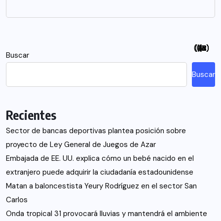
(94)
(115)
(26)
(48)
(26)
(21)
(12)
(18)
(5)
(7)
(6)
(2)
Buscar
Buscar
Recientes
Sector de bancas deportivas plantea posición sobre
proyecto de Ley General de Juegos de Azar
Embajada de EE. UU. explica cómo un bebé nacido en el
extranjero puede adquirir la ciudadanía estadounidense
Matan a baloncestista Yeury Rodríguez en el sector San
Carlos
Onda tropical 31 provocará lluvias y mantendrá el ambiente