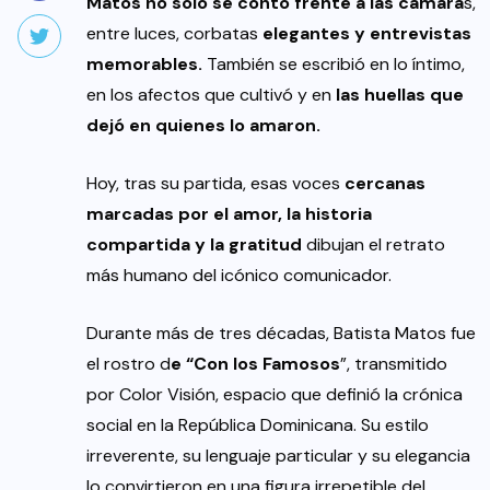
Matos no solo se contó frente a las cámara
s,
entre luces, corbatas
elegantes y entrevistas
memorables.
También se escribió en lo íntimo,
en los afectos que cultivó y en
las huellas que
dejó en quienes lo amaron.
Hoy, tras su partida, esas voces
cercanas
marcadas por el amor, la historia
compartida y la gratitud
dibujan el retrato
más humano del icónico comunicador.
Durante más de tres décadas, Batista Matos fue
el rostro d
e “Con los Famosos
”, transmitido
por Color Visión, espacio que definió la crónica
social en la República Dominicana. Su estilo
irreverente, su lenguaje particular y su elegancia
lo convirtieron en una figura irrepetible del