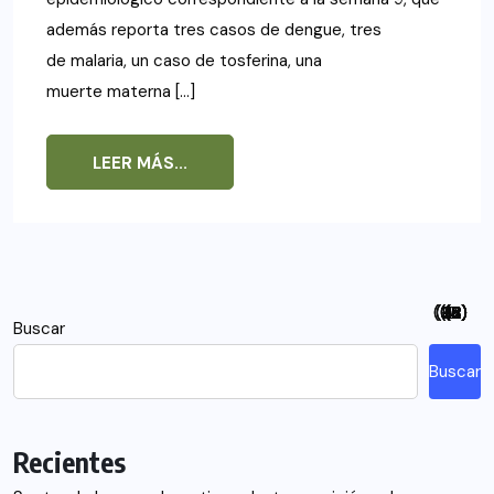
además reporta tres casos de dengue, tres
de malaria, un caso de tosferina, una
muerte materna […]
LEER MÁS...
(94)
(115)
(26)
(48)
(26)
(21)
(12)
(18)
(5)
(7)
(6)
(2)
Buscar
Buscar
Recientes