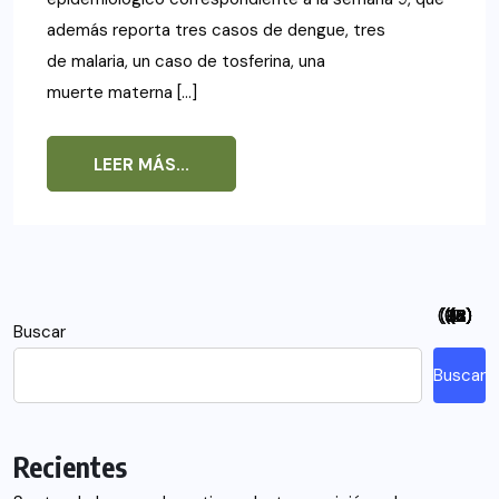
además reporta tres casos de dengue, tres
de malaria, un caso de tosferina, una
muerte materna […]
LEER MÁS...
(94)
(115)
(26)
(48)
(26)
(21)
(12)
(18)
(5)
(7)
(6)
(2)
Buscar
Buscar
Recientes