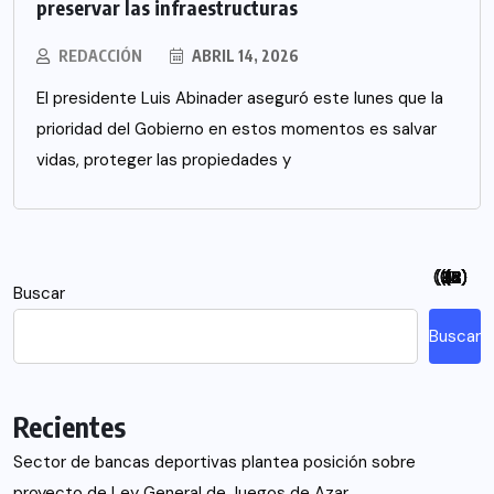
preservar las infraestructuras
REDACCIÓN
ABRIL 14, 2026
El presidente Luis Abinader aseguró este lunes que la
prioridad del Gobierno en estos momentos es salvar
vidas, proteger las propiedades y
(94)
(115)
(26)
(48)
(26)
(21)
(12)
(18)
(5)
(7)
(6)
(2)
Buscar
Buscar
Recientes
Sector de bancas deportivas plantea posición sobre
proyecto de Ley General de Juegos de Azar