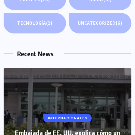
TECNOLOGÍA
(2)
UNCATEGORIZED
(6)
Recent News
INTERNACIONALES
Embajada de EE. UU. explica cómo un