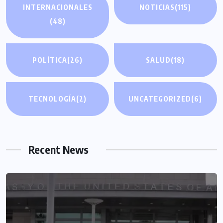
INTERNACIONALES
NOTICIAS
(115)
(48)
POLÍTICA
(26)
SALUD
(18)
TECNOLOGÍA
(2)
UNCATEGORIZED
(6)
Recent News