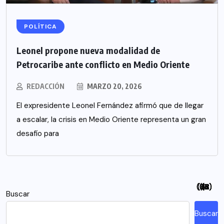
POLÍTICA
Leonel propone nueva modalidad de
Petrocaribe ante conflicto en Medio Oriente
REDACCIÓN
MARZO 20, 2026
El expresidente Leonel Fernández afirmó que de llegar
a escalar, la crisis en Medio Oriente representa un gran
desafío para
(94)
(115)
(26)
(48)
(26)
(21)
(12)
(18)
(5)
(7)
(6)
(2)
Buscar
Buscar