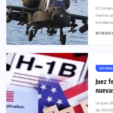
El Coman
martes qu
instalacio
BY
REDAC
INTERN
Juez f
nuevas
Un juez f
de 100,00