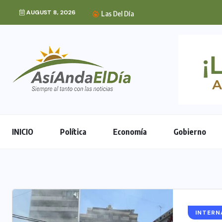
AUGUST 8, 2026
Embajada de EE. UU. 
Las Del Día
INICIO
Política
Economía
Gobierno
INTERN