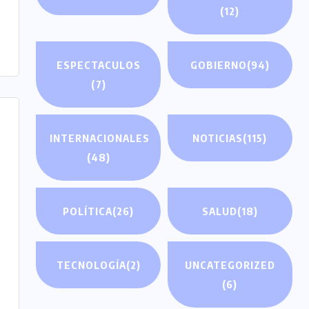
(12)
ESPECTACULOS
GOBIERNO
(94)
(7)
INTERNACIONALES
NOTICIAS
(115)
(48)
POLÍTICA
(26)
SALUD
(18)
TECNOLOGÍA
(2)
UNCATEGORIZED
(6)