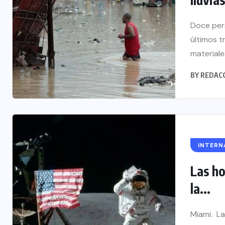
Doce pers
últimos 
materiales
BY
REDAC
INTERN
Las ho
la...
Miami. La