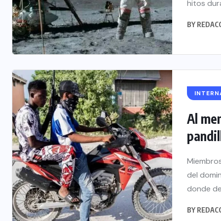
hitos dur
BY
REDAC
INTERN
Al me
pandill
Miembros
del domin
donde dej
BY
REDAC