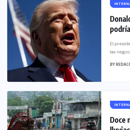
INTERN
Donald
podría
El presid
las negoc
BY
REDAC
INTERN
Doce m
lluvias