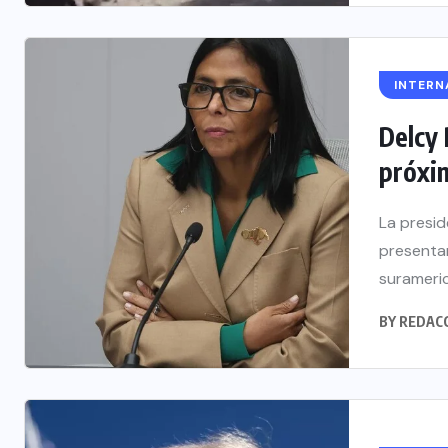
INTERN
Delcy 
próxim
La presid
presentar
surameric
BY
REDAC