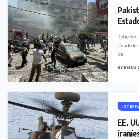
Pakist
Estado
Teherán.-
desde Is
de...
BY
REDAC
INTERN
EE. UU
iraníe