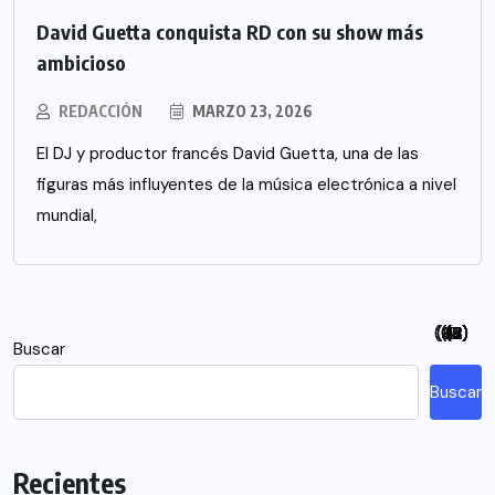
David Guetta conquista RD con su show más
ambicioso
REDACCIÓN
MARZO 23, 2026
El DJ y productor francés David Guetta, una de las
figuras más influyentes de la música electrónica a nivel
mundial,
(94)
(115)
(26)
(48)
(26)
(21)
(12)
(18)
(5)
(7)
(6)
(2)
Buscar
Buscar
Recientes