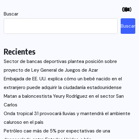
(94)
(115)
(26)
(48)
(26)
(21)
(12)
(18)
(5)
(7)
(6)
(2)
Buscar
Buscar
Recientes
Sector de bancas deportivas plantea posición sobre
proyecto de Ley General de Juegos de Azar
Embajada de EE. UU. explica cómo un bebé nacido en el
extranjero puede adquirir la ciudadanía estadounidense
Matan a baloncestista Yeury Rodríguez en el sector San
Carlos
Onda tropical 31 provocará lluvias y mantendrá el ambiente
caluroso en el país
Petróleo cae más de 5% por expectativas de una