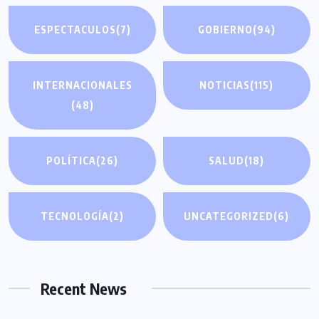
ESPECTACULOS
(7)
GOBIERNO
(94)
INTERNACIONALES
NOTICIAS
(115)
(48)
POLÍTICA
(26)
SALUD
(18)
TECNOLOGÍA
(2)
UNCATEGORIZED
(6)
Recent News