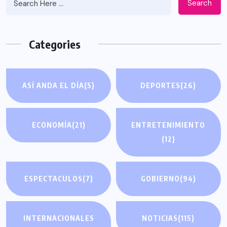
Search
Categories
ASÍ ANDA EL DÍA
(5)
DEPORTES
(26)
ECONOMÍA
(21)
ENTRETENIMIENTO
(12)
ESPECTACULOS
(7)
GOBIERNO
(94)
INTERNACIONALES
NOTICIAS
(115)