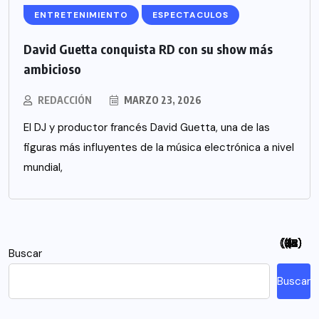
ENTRETENIMIENTO
ESPECTACULOS
David Guetta conquista RD con su show más
ambicioso
REDACCIÓN
MARZO 23, 2026
El DJ y productor francés David Guetta, una de las
figuras más influyentes de la música electrónica a nivel
mundial,
(94)
(115)
(26)
(48)
(26)
(21)
(12)
(18)
(5)
(7)
(6)
(2)
Buscar
Buscar