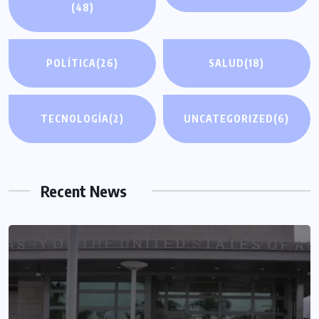
(48)
POLÍTICA
(26)
SALUD
(18)
TECNOLOGÍA
(2)
UNCATEGORIZED
(6)
Recent News