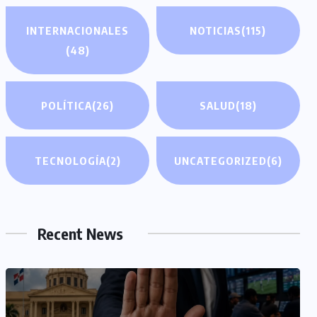
INTERNACIONALES
NOTICIAS
(115)
(48)
POLÍTICA
(26)
SALUD
(18)
TECNOLOGÍA
(2)
UNCATEGORIZED
(6)
Recent News