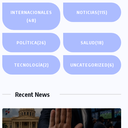
INTERNACIONALES
NOTICIAS
(115)
(48)
POLÍTICA
(26)
SALUD
(18)
TECNOLOGÍA
(2)
UNCATEGORIZED
(6)
Recent News