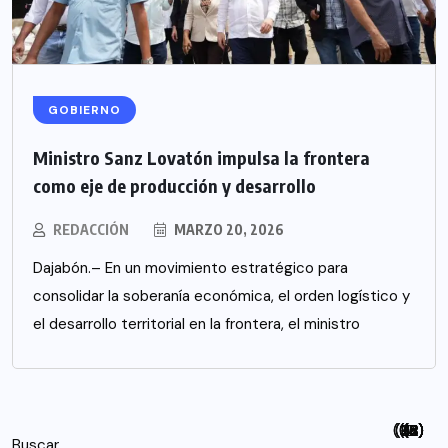
GOBIERNO
Ministro Sanz Lovatón impulsa la frontera
como eje de producción y desarrollo
REDACCIÓN
MARZO 20, 2026
Dajabón.– En un movimiento estratégico para
consolidar la soberanía económica, el orden logístico y
el desarrollo territorial en la frontera, el ministro
(94)
(115)
(26)
(48)
(26)
(21)
(12)
(18)
(5)
(7)
(6)
(2)
Buscar