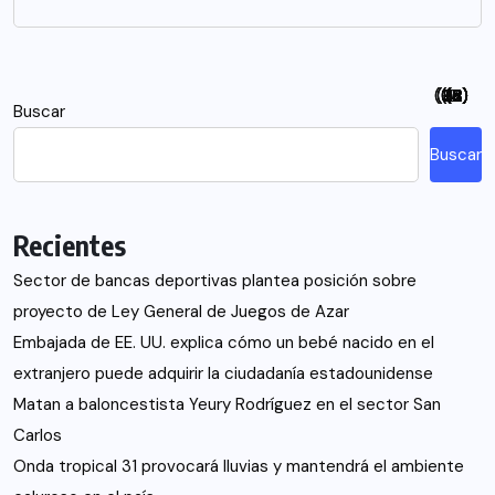
(94)
(115)
(26)
(48)
(26)
(21)
(12)
(18)
(5)
(7)
(6)
(2)
Buscar
Buscar
Recientes
Sector de bancas deportivas plantea posición sobre
proyecto de Ley General de Juegos de Azar
Embajada de EE. UU. explica cómo un bebé nacido en el
extranjero puede adquirir la ciudadanía estadounidense
Matan a baloncestista Yeury Rodríguez en el sector San
Carlos
Onda tropical 31 provocará lluvias y mantendrá el ambiente