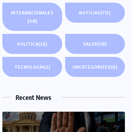
INTERNACIONALES
NOTICIAS
(115)
(48)
POLÍTICA
(26)
SALUD
(18)
TECNOLOGÍA
(2)
UNCATEGORIZED
(6)
Recent News