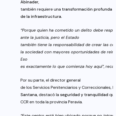
Abinader
,
también requiere una
transformación
profunda
de la
infraestructura
.
“Porque quien ha cometido un delito debe respo
ante la justicia, pero el Estado
también tiene la responsabilidad de crear las co
la sociedad con mayores oportunidades de reins
Eso
es exactamente lo que comienza hoy aquí”,
recalc
Por su parte, el director general
de los Servicios Penitenciarios y Correccionales,
R
Santana
, destacó la
seguridad
y
tranquilidad
que
CCR en toda la provincia Peravia.
“Este centro está bien ubicado porque no intranq