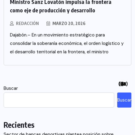
Ministro Sanz Lovatón impulsa la frontera
como eje de producción y desarrollo
REDACCIÓN
MARZO 20, 2026
Dajabón.– En un movimiento estratégico para
consolidar la soberanía económica, el orden logístico y
el desarrollo territorial en la frontera, el ministro
(94)
(115)
(26)
(48)
(26)
(21)
(12)
(18)
(5)
(7)
(6)
(2)
Buscar
Buscar
Recientes
Sector de bancas deportivas plantea posición sobre