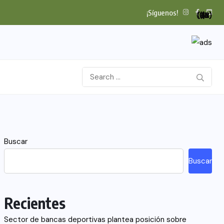
¡Síguenos!
(94)
(115)
(26)
(48)
(26)
(21)
(12)
(18)
(5)
(7)
(6)
(2)
Buscar
Buscar
Recientes
Sector de bancas deportivas plantea posición sobre