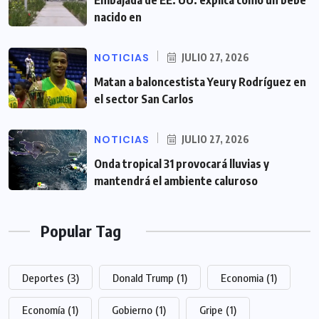
Embajada de EE. UU. explica cómo un bebé
nacido en
NOTICIAS
JULIO 27, 2026
Matan a baloncestista Yeury Rodríguez en
el sector San Carlos
NOTICIAS
JULIO 27, 2026
Onda tropical 31 provocará lluvias y
mantendrá el ambiente caluroso
Popular Tag
Deportes
(3)
Donald Trump
(1)
Economia
(1)
Economía
(1)
Gobierno
(1)
Gripe
(1)