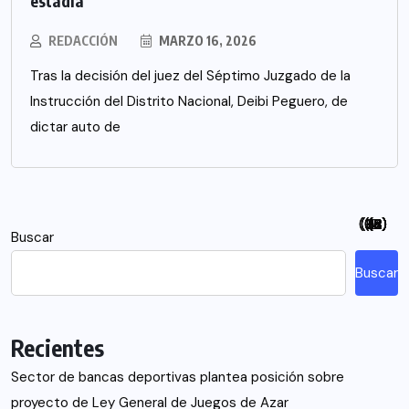
estadía
REDACCIÓN
MARZO 16, 2026
Tras la decisión del juez del Séptimo Juzgado de la
Instrucción del Distrito Nacional, Deibi Peguero, de
dictar auto de
(94)
(115)
(26)
(48)
(26)
(21)
(12)
(18)
(5)
(7)
(6)
(2)
Buscar
Buscar
Recientes
Sector de bancas deportivas plantea posición sobre
proyecto de Ley General de Juegos de Azar