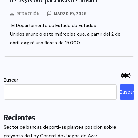
de US$15,000 para visas de turismo
REDACCIÓN
MARZO 19, 2026
El Departamento de Estado de Estados
Unidos anunció este miércoles que, a partir del 2 de
abril, exigirá una fianza de 15.000
(94)
(115)
(26)
(48)
(26)
(21)
(12)
(18)
(5)
(7)
(6)
(2)
Buscar
Buscar
Recientes
Sector de bancas deportivas plantea posición sobre
proyecto de Ley General de Juegos de Azar