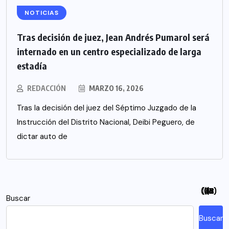
NOTICIAS
Tras decisión de juez, Jean Andrés Pumarol será
internado en un centro especializado de larga
estadía
REDACCIÓN
MARZO 16, 2026
Tras la decisión del juez del Séptimo Juzgado de la
Instrucción del Distrito Nacional, Deibi Peguero, de
dictar auto de
(94)
(115)
(26)
(48)
(26)
(21)
(12)
(18)
(5)
(7)
(6)
(2)
Buscar
Buscar