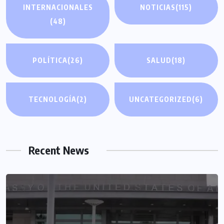
INTERNACIONALES
NOTICIAS
(115)
(48)
POLÍTICA
(26)
SALUD
(18)
TECNOLOGÍA
(2)
UNCATEGORIZED
(6)
Recent News