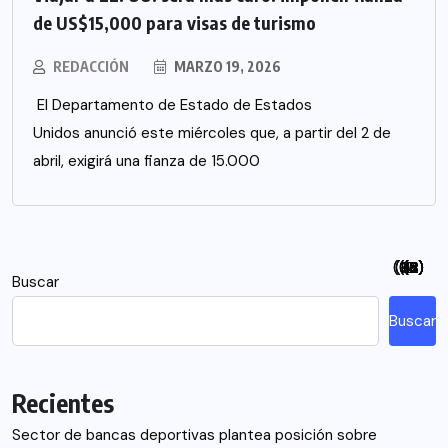
de US$15,000 para visas de turismo
REDACCIÓN
MARZO 19, 2026
El Departamento de Estado de Estados
Unidos anunció este miércoles que, a partir del 2 de
abril, exigirá una fianza de 15.000
(94)
(115)
(26)
(48)
(26)
(21)
(12)
(18)
(5)
(7)
(6)
(2)
Buscar
Buscar
Recientes
Sector de bancas deportivas plantea posición sobre