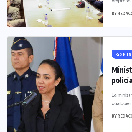
empresa B
BY
REDAC
GOBIE
Minist
policia
La ministr
cualquier
BY
REDAC