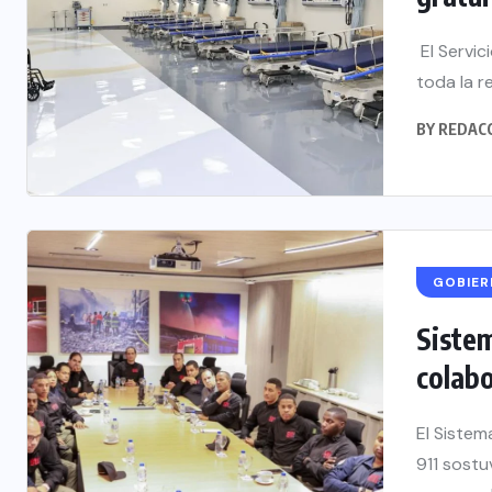
El Servic
toda la r
BY
REDAC
GOBIE
Siste
colabo
El Sistem
911 sostu