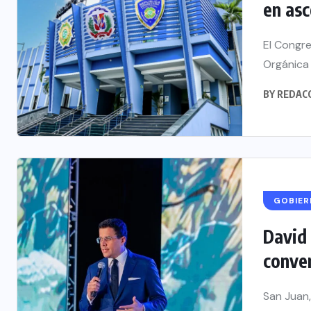
en asc
El Congre
Orgánica 
BY
REDAC
GOBIE
David 
conver
San Juan,