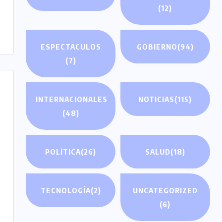
(12)
ESPECTACULOS
GOBIERNO
(94)
(7)
INTERNACIONALES
NOTICIAS
(115)
(48)
POLÍTICA
(26)
SALUD
(18)
TECNOLOGÍA
(2)
UNCATEGORIZED
(6)