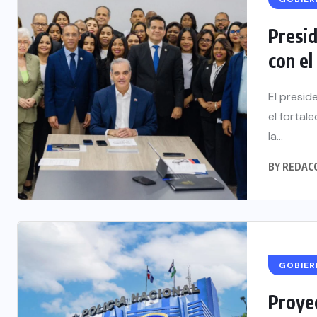
Presi
con el
El presid
el fortal
la...
BY
REDAC
GOBIE
Proye