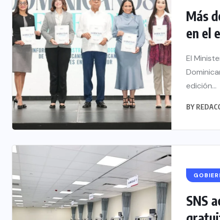
Más de
en el e
El Minist
Dominican
edición...
BY
REDAC
GOBIE
SNS ac
gratui