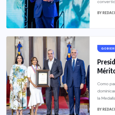
convertid
BY
REDAC
GOBIE
Presid
Mérit
Como par
dominican
la Medalla
BY
REDAC