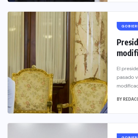
GOBIE
Presi
modifi
El presid
pasado v
modificac
BY
REDAC
GOBIE