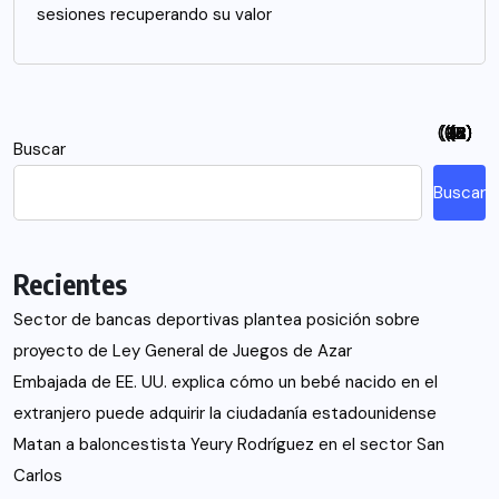
sesiones recuperando su valor
(94)
(115)
(26)
(48)
(26)
(21)
(12)
(18)
(5)
(7)
(6)
(2)
Buscar
Buscar
Recientes
Sector de bancas deportivas plantea posición sobre
proyecto de Ley General de Juegos de Azar
Embajada de EE. UU. explica cómo un bebé nacido en el
extranjero puede adquirir la ciudadanía estadounidense
Matan a baloncestista Yeury Rodríguez en el sector San
Carlos