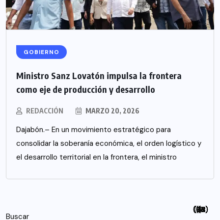
GOBIERNO
Ministro Sanz Lovatón impulsa la frontera
como eje de producción y desarrollo
REDACCIÓN
MARZO 20, 2026
Dajabón.– En un movimiento estratégico para
consolidar la soberanía económica, el orden logístico y
el desarrollo territorial en la frontera, el ministro
(94)
(115)
(26)
(48)
(26)
(21)
(12)
(18)
(5)
(7)
(6)
(2)
Buscar