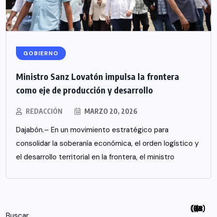
GOBIERNO
Ministro Sanz Lovatón impulsa la frontera
como eje de producción y desarrollo
REDACCIÓN
MARZO 20, 2026
Dajabón.– En un movimiento estratégico para
consolidar la soberanía económica, el orden logístico y
el desarrollo territorial en la frontera, el ministro
(94)
(115)
(26)
(48)
(26)
(21)
(12)
(18)
(5)
(7)
(6)
(2)
Buscar