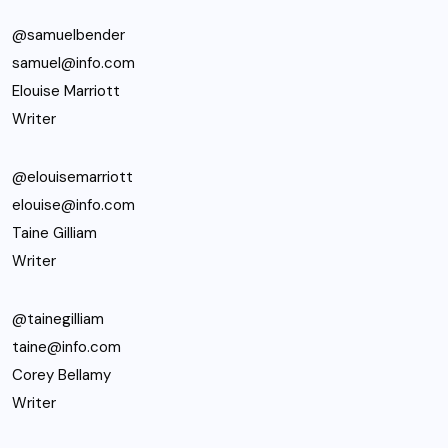
@samuelbender
samuel@info.com
Elouise Marriott
Writer
@elouisemarriott
elouise@info.com
Taine Gilliam
Writer
@tainegilliam
taine@info.com
Corey Bellamy
Writer