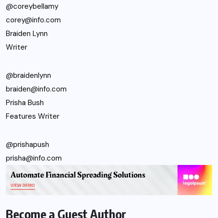
@coreybellamy
corey@info.com
Braiden Lynn
Writer
@braidenlynn
braiden@info.com
Prisha Bush
Features Writer
@prishapush
prisha@info.com
Become a Guest Author